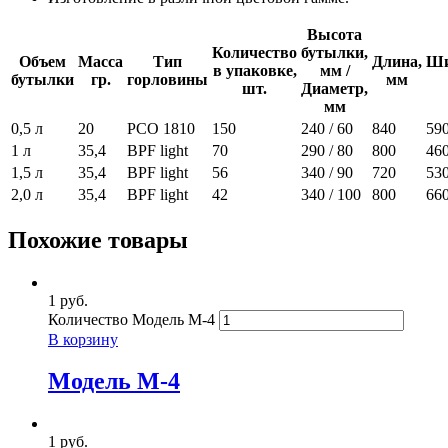
Высота
Количество
бутылки,
Объем
Масса
Тип
Длина,
Ши
в упаковке,
мм /
бутылки
гр.
горловины
мм
шт.
Диаметр,
мм
0,5 л
20
PCO 1810
150
240 / 60
840
59
1 л
35,4
BPF light
70
290 / 80
800
46
1,5 л
35,4
BPF light
56
340 / 90
720
53
2,0 л
35,4
BPF light
42
340 / 100
800
66
Похожие товары
1
руб.
Количество Модель М-4
В корзину
Модель М-4
1
руб.